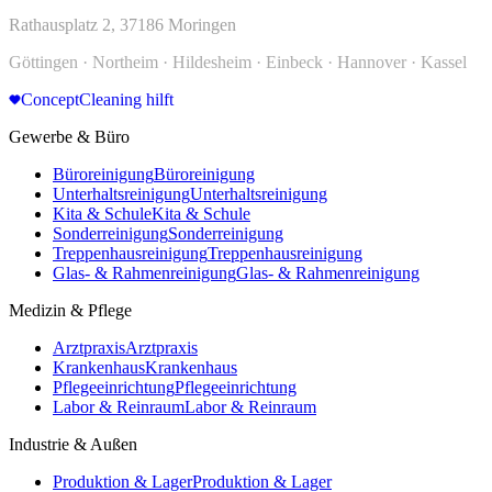
Rathausplatz 2, 37186 Moringen
Göttingen · Northeim · Hildesheim · Einbeck · Hannover · Kassel
ConceptCleaning hilft
Gewerbe & Büro
Büroreinigung
Büroreinigung
Unterhaltsreinigung
Unterhaltsreinigung
Kita & Schule
Kita & Schule
Sonderreinigung
Sonderreinigung
Treppenhausreinigung
Treppenhausreinigung
Glas- & Rahmenreinigung
Glas- & Rahmenreinigung
Medizin & Pflege
Arztpraxis
Arztpraxis
Krankenhaus
Krankenhaus
Pflegeeinrichtung
Pflegeeinrichtung
Labor & Reinraum
Labor & Reinraum
Industrie & Außen
Produktion & Lager
Produktion & Lager