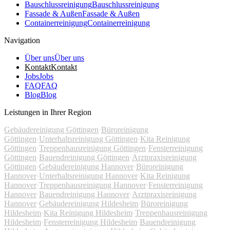
Bauschlussreinigung
Bauschlussreinigung
Fassade & Außen
Fassade & Außen
Containerreinigung
Containerreinigung
Navigation
Über uns
Über uns
Kontakt
Kontakt
Jobs
Jobs
FAQ
FAQ
Blog
Blog
Leistungen in Ihrer Region
Gebäudereinigung Göttingen
·
Büroreinigung
Göttingen
·
Unterhaltsreinigung Göttingen
·
Kita Reinigung
Göttingen
·
Treppenhausreinigung Göttingen
·
Fensterreinigung
Göttingen
·
Bauendreinigung Göttingen
·
Arztpraxisreinigung
Göttingen
·
Gebäudereinigung Hannover
·
Büroreinigung
Hannover
·
Unterhaltsreinigung Hannover
·
Kita Reinigung
Hannover
·
Treppenhausreinigung Hannover
·
Fensterreinigung
Hannover
·
Bauendreinigung Hannover
·
Arztpraxisreinigung
Hannover
·
Gebäudereinigung Hildesheim
·
Büroreinigung
Hildesheim
·
Kita Reinigung Hildesheim
·
Treppenhausreinigung
Hildesheim
·
Fensterreinigung Hildesheim
·
Bauendreinigung