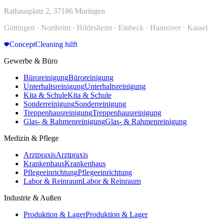
Rathausplatz 2, 37186 Moringen
Göttingen · Northeim · Hildesheim · Einbeck · Hannover · Kassel
ConceptCleaning hilft
Gewerbe & Büro
Büroreinigung
Büroreinigung
Unterhaltsreinigung
Unterhaltsreinigung
Kita & Schule
Kita & Schule
Sonderreinigung
Sonderreinigung
Treppenhausreinigung
Treppenhausreinigung
Glas- & Rahmenreinigung
Glas- & Rahmenreinigung
Medizin & Pflege
Arztpraxis
Arztpraxis
Krankenhaus
Krankenhaus
Pflegeeinrichtung
Pflegeeinrichtung
Labor & Reinraum
Labor & Reinraum
Industrie & Außen
Produktion & Lager
Produktion & Lager