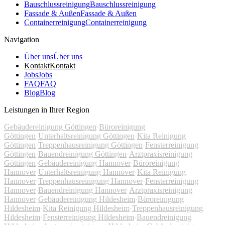
Bauschlussreinigung
Bauschlussreinigung
Fassade & Außen
Fassade & Außen
Containerreinigung
Containerreinigung
Navigation
Über uns
Über uns
Kontakt
Kontakt
Jobs
Jobs
FAQ
FAQ
Blog
Blog
Leistungen in Ihrer Region
Gebäudereinigung Göttingen
·
Büroreinigung
Göttingen
·
Unterhaltsreinigung Göttingen
·
Kita Reinigung
Göttingen
·
Treppenhausreinigung Göttingen
·
Fensterreinigung
Göttingen
·
Bauendreinigung Göttingen
·
Arztpraxisreinigung
Göttingen
·
Gebäudereinigung Hannover
·
Büroreinigung
Hannover
·
Unterhaltsreinigung Hannover
·
Kita Reinigung
Hannover
·
Treppenhausreinigung Hannover
·
Fensterreinigung
Hannover
·
Bauendreinigung Hannover
·
Arztpraxisreinigung
Hannover
·
Gebäudereinigung Hildesheim
·
Büroreinigung
Hildesheim
·
Kita Reinigung Hildesheim
·
Treppenhausreinigung
Hildesheim
·
Fensterreinigung Hildesheim
·
Bauendreinigung