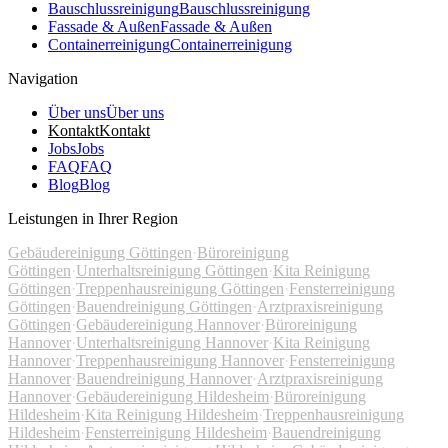
Bauschlussreinigung
Bauschlussreinigung
Fassade & Außen
Fassade & Außen
Containerreinigung
Containerreinigung
Navigation
Über uns
Über uns
Kontakt
Kontakt
Jobs
Jobs
FAQ
FAQ
Blog
Blog
Leistungen in Ihrer Region
Gebäudereinigung Göttingen
·
Büroreinigung
Göttingen
·
Unterhaltsreinigung Göttingen
·
Kita Reinigung
Göttingen
·
Treppenhausreinigung Göttingen
·
Fensterreinigung
Göttingen
·
Bauendreinigung Göttingen
·
Arztpraxisreinigung
Göttingen
·
Gebäudereinigung Hannover
·
Büroreinigung
Hannover
·
Unterhaltsreinigung Hannover
·
Kita Reinigung
Hannover
·
Treppenhausreinigung Hannover
·
Fensterreinigung
Hannover
·
Bauendreinigung Hannover
·
Arztpraxisreinigung
Hannover
·
Gebäudereinigung Hildesheim
·
Büroreinigung
Hildesheim
·
Kita Reinigung Hildesheim
·
Treppenhausreinigung
Hildesheim
·
Fensterreinigung Hildesheim
·
Bauendreinigung