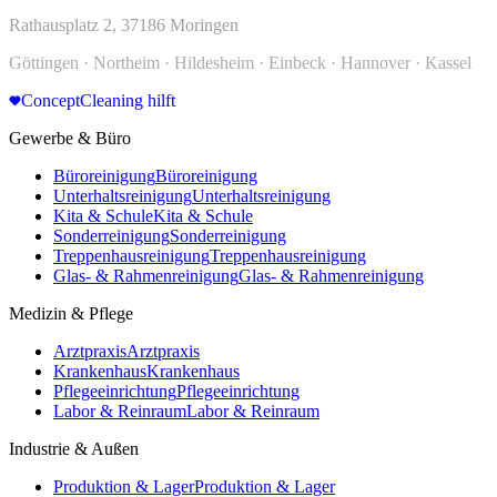
Rathausplatz 2, 37186 Moringen
Göttingen · Northeim · Hildesheim · Einbeck · Hannover · Kassel
ConceptCleaning hilft
Gewerbe & Büro
Büroreinigung
Büroreinigung
Unterhaltsreinigung
Unterhaltsreinigung
Kita & Schule
Kita & Schule
Sonderreinigung
Sonderreinigung
Treppenhausreinigung
Treppenhausreinigung
Glas- & Rahmenreinigung
Glas- & Rahmenreinigung
Medizin & Pflege
Arztpraxis
Arztpraxis
Krankenhaus
Krankenhaus
Pflegeeinrichtung
Pflegeeinrichtung
Labor & Reinraum
Labor & Reinraum
Industrie & Außen
Produktion & Lager
Produktion & Lager