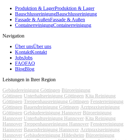
Produktion & Lager
Produktion & Lager
Bauschlussreinigung
Bauschlussreinigung
Fassade & Außen
Fassade & Außen
Containerreinigung
Containerreinigung
Navigation
Über uns
Über uns
Kontakt
Kontakt
Jobs
Jobs
FAQ
FAQ
Blog
Blog
Leistungen in Ihrer Region
Gebäudereinigung Göttingen
·
Büroreinigung
Göttingen
·
Unterhaltsreinigung Göttingen
·
Kita Reinigung
Göttingen
·
Treppenhausreinigung Göttingen
·
Fensterreinigung
Göttingen
·
Bauendreinigung Göttingen
·
Arztpraxisreinigung
Göttingen
·
Gebäudereinigung Hannover
·
Büroreinigung
Hannover
·
Unterhaltsreinigung Hannover
·
Kita Reinigung
Hannover
·
Treppenhausreinigung Hannover
·
Fensterreinigung
Hannover
·
Bauendreinigung Hannover
·
Arztpraxisreinigung
Hannover
·
Gebäudereinigung Hildesheim
·
Büroreinigung