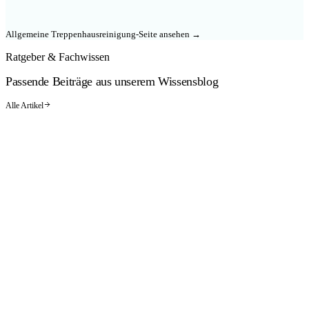
Allgemeine
Treppenhausreinigung
-Seite ansehen →
Ratgeber & Fachwissen
Passende Beiträge aus unserem Wissensblog
Alle Artikel
GEBÄUDEREINIGUNG
Wie Jahreszeiten den Bedarf für eine professionelle
Gebäudereinigung in Hannover verändern
Artikel lesen
NEU
BÜROREINIGUNG
Mikrobielle Belastung messbar senken: Wie eine
Büroreinigung in Hildesheim das Arbeitsumfeld gesund und
sauber hält