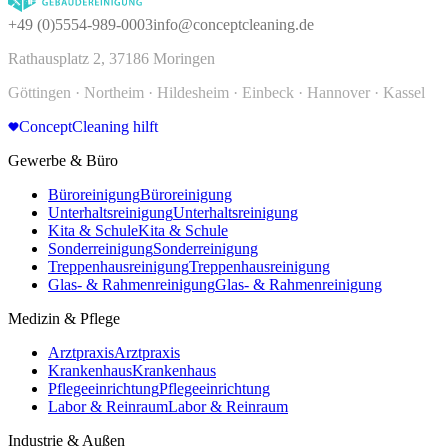
+49 (0)5554-989-0003
info@conceptcleaning.de
Rathausplatz 2, 37186 Moringen
Göttingen · Northeim · Hildesheim · Einbeck · Hannover · Kassel
ConceptCleaning hilft
Gewerbe & Büro
Büroreinigung
Büroreinigung
Unterhaltsreinigung
Unterhaltsreinigung
Kita & Schule
Kita & Schule
Sonderreinigung
Sonderreinigung
Treppenhausreinigung
Treppenhausreinigung
Glas- & Rahmenreinigung
Glas- & Rahmenreinigung
Medizin & Pflege
Arztpraxis
Arztpraxis
Krankenhaus
Krankenhaus
Pflegeeinrichtung
Pflegeeinrichtung
Labor & Reinraum
Labor & Reinraum
Industrie & Außen