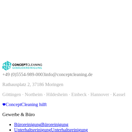
+49 (0)5554-989-0003
info@conceptcleaning.de
Rathausplatz 2, 37186 Moringen
Göttingen · Northeim · Hildesheim · Einbeck · Hannover · Kassel
ConceptCleaning hilft
Gewerbe & Büro
Büroreinigung
Büroreinigung
Unterhaltsreinigung
Unterhaltsreinigung